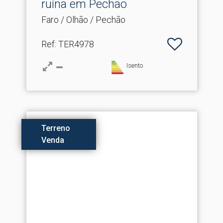
ruína em Pechão
Faro / Olhão / Pechão
Ref
: TER4978
Isento
Terreno
Venda