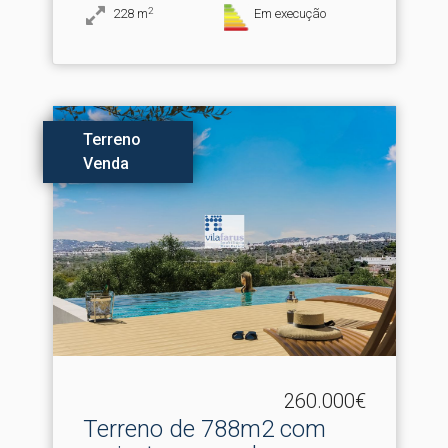
2
228
m
Em execução
Terreno
Venda
260.000€
Terreno de 788m2 com