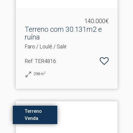
140.000€
Terreno com 30.​131m2 e
ruína
Faro / Loulé / Salir
Ref
: TER4816
2
298
m
Terreno
Venda