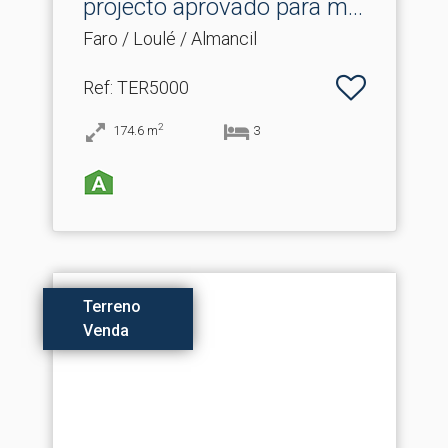
projecto aprovado para m.​..
Faro / Loulé / Almancil
Ref
: TER5000
2
174.6
m
3
Terreno
Venda