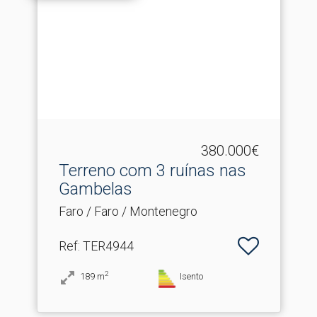
380.000€
Terreno com 3 ruínas nas
Gambelas
Faro / Faro / Montenegro
Ref
: TER4944
2
189
m
Isento