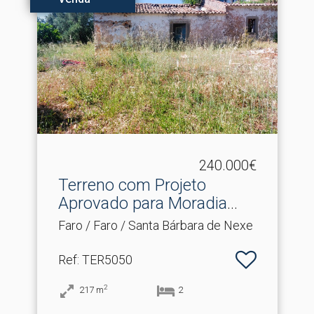
240.000€
Terreno com Projeto
Aprovado para Moradia
Tér.​..
Faro / Faro / Santa Bárbara de Nexe
Ref
: TER5050
2
217
m
2