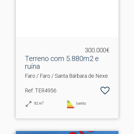
300.000€
Terreno com 5.​880m2 e
ruína
Faro / Faro / Santa Bárbara de Nexe
Ref
: TER4956
2
92
m
Isento