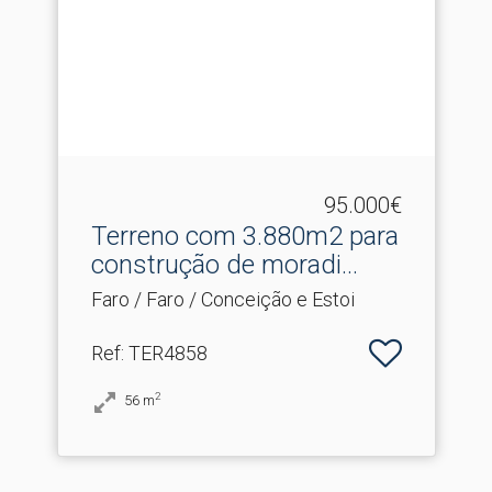
95.000€
Terreno com 3.​880m2 para
construção de moradi...
Faro / Faro / Conceição e Estoi
Ref
: TER4858
2
56
m