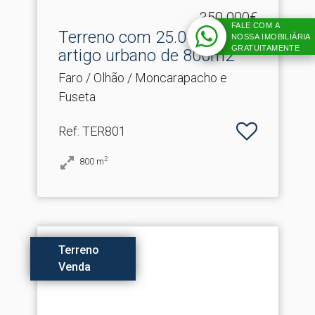
350.000€
FALE COM A
Terreno com 25.​000m2 e
NOSSA IMOBILIÁRIA
GRATUITAMENTE
artigo urbano de 800m2
Faro / Olhão / Moncarapacho e
Fuseta
Ref
: TER801
2
800
m
Terreno
Venda