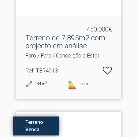
450.000€
Terreno de 7.​895m2 com
projecto em análise
Faro / Faro / Conceição e Estoi
Ref
: TER4913
2
144
m
Isento
Terreno
Venda