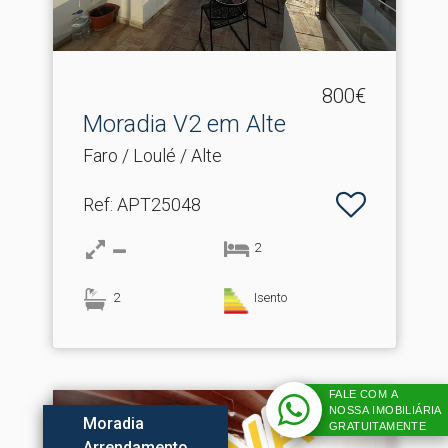
800€
Moradia V2 em Alte
Faro / Loulé / Alte
Ref
: APT25048
2
2
Isento
FALE COM A
NOSSA IMOBILIÁRIA
Moradia
GRATUITAMENTE
Arrendamento