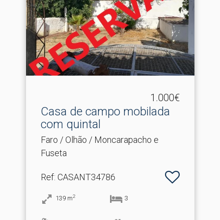
1.000€
Casa de campo mobilada
com quintal
Faro / Olhão / Moncarapacho e
Fuseta
Ref
: CASANT34786
2
139
m
3