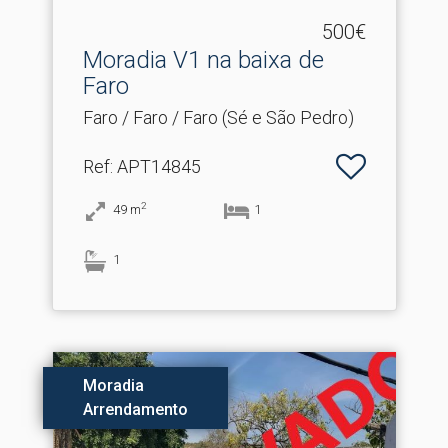
500€
Moradia V1 na baixa de
Faro
Faro / Faro / Faro (Sé e São Pedro)
Ref
: APT14845
2
49
m
1
1
Moradia
Arrendamento