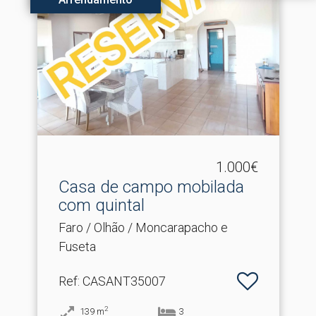
1.000€
Casa de campo mobilada
com quintal
Faro / Olhão / Moncarapacho e
Fuseta
Ref
: CASANT35007
2
139
m
3