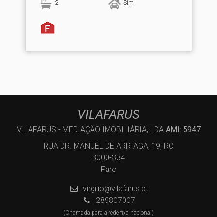
2
Sim
VILAFARUS
VILAFARUS - MEDIAÇÃO IMOBILIÁRIA, LDA
AMI: 5947
RUA DR. MANUEL DE ARRIAGA, 19, RC
8000-334
Faro
virgilio@vilafarus.pt
289807007
(Chamada para a rede fixa nacional)