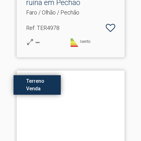
ruína em Pechão
Faro / Olhão / Pechão
Ref
: TER4978
Isento
Terreno
Venda