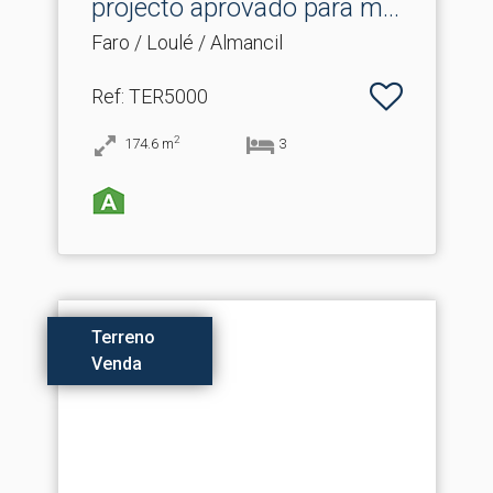
projecto aprovado para m.​..
Faro / Loulé / Almancil
Ref
: TER5000
2
174.6
m
3
Terreno
Venda