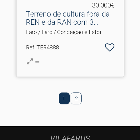
30.000€
Terreno de cultura fora da
REN e da RAN com 3.​..
Faro / Faro / Conceição e Estoi
Ref
: TER4888
1
2
VILAFARUS