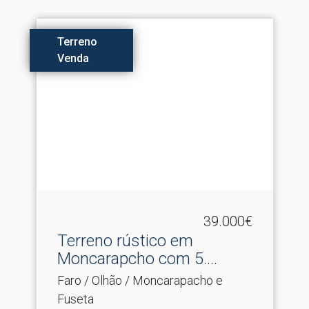
Terreno
Venda
39.000€
Terreno rústico em
Moncarapcho com 5.​
400m2.
Faro / Olhão / Moncarapacho e
Fuseta