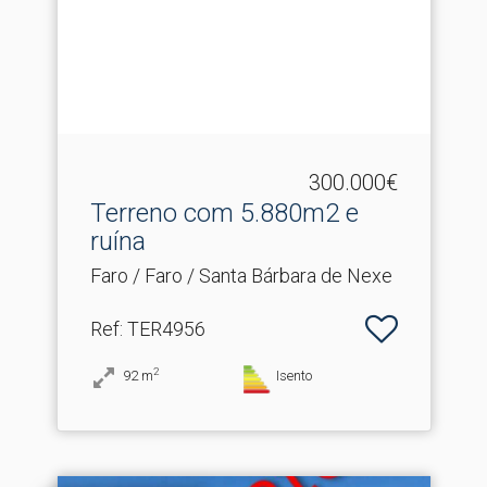
300.000€
Terreno com 5.​880m2 e
ruína
Faro / Faro / Santa Bárbara de Nexe
Ref
: TER4956
2
92
m
Isento