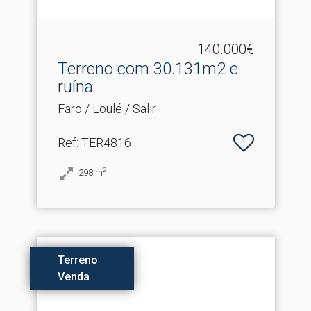
140.000€
Terreno com 30.​131m2 e
ruína
Faro / Loulé / Salir
Ref
: TER4816
2
298
m
Terreno
Venda