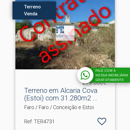
Terreno
Venda
FALE COM A
NOSSA IMOBILIÁRIA
GRATUITAMENTE
279.000€
Terreno em Alcaria Cova
(Estoi) com 31.​280m2 ...
Faro / Faro / Conceição e Estoi
Ref
: TER4731