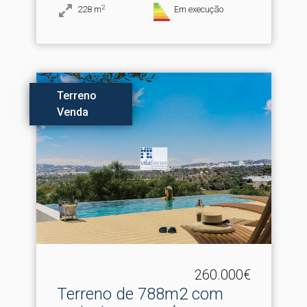
2
228
m
Em execução
Terreno
Venda
260.000€
Terreno de 788m2 com