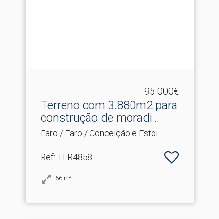
95.000€
Terreno com 3.​880m2 para
construção de moradi...
Faro / Faro / Conceição e Estoi
Ref
: TER4858
2
56
m