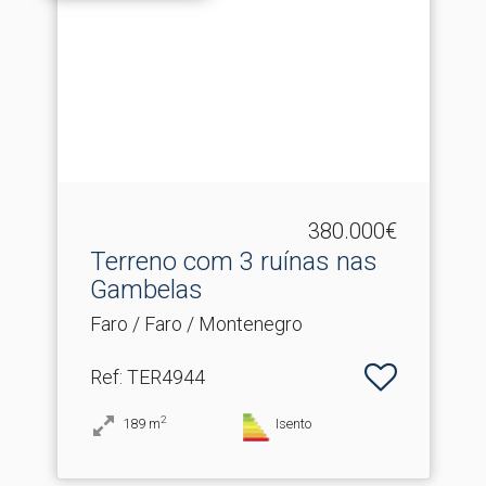
380.000€
Terreno com 3 ruínas nas
Gambelas
Faro / Faro / Montenegro
Ref
: TER4944
2
189
m
Isento