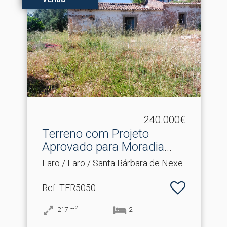
240.000€
Terreno com Projeto
Aprovado para Moradia
Tér.​..
Faro / Faro / Santa Bárbara de Nexe
Ref
: TER5050
2
217
m
2