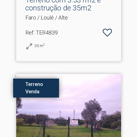
Terreno com 3.​531m2 e
construção de 35m2
Faro / Loulé / Alte
Ref
: TER4839
2
35
m
Terreno
Venda