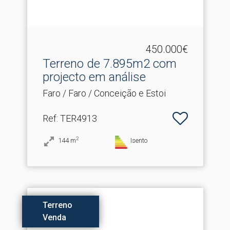
450.000€
Terreno de 7.​895m2 com
projecto em análise
Faro / Faro / Conceição e Estoi
Ref
: TER4913
2
144
m
Isento
Terreno
Venda