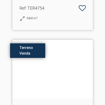
Ref
: TER4754
2
5400
m
Terreno
Venda