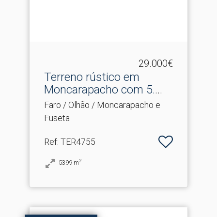
29.000€
Terreno rústico em
Moncarapacho com 5.​
400m2....
Faro / Olhão / Moncarapacho e
Fuseta
Ref
: TER4755
2
5399
m