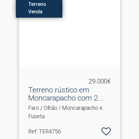
Terreno
Venda
29.000€
Terreno rústico em
Moncarapacho com 2.​
720m2....
Faro / Olhão / Moncarapacho e
Fuseta
Ref
: TER4756