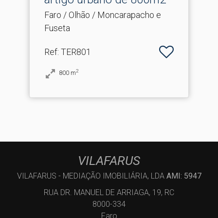
Faro / Olhão / Moncarapacho e
Fuseta
Ref
: TER801
2
800
m
VILAFARUS
VILAFARUS - MEDIAÇÃO IMOBILIÁRIA, LDA
AMI: 5947
RUA DR. MANUEL DE ARRIAGA, 19, RC
8000-334
Faro