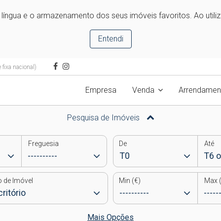
e língua e o armazenamento dos seus imóveis favoritos. Ao utili
Entendi
fixa nacional)
Empresa
Venda
Arrendamen
Pesquisa de Imóveis
Freguesia
De
Até
o de Imóvel
Min (€)
Max (
Mais Opções