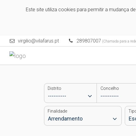
Este site utiliza cookies para permitir a mudança d
virgilio@vilafarus.pt
289807007
(Chamada para a rede 
Distrito
Concelho
Finalidade
Tip