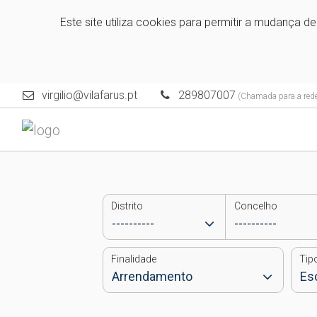
Este site utiliza cookies para permitir a mudança d
virgilio@vilafarus.pt
289807007
(Chamada para a rede 
Distrito
Concelho
Finalidade
Tip