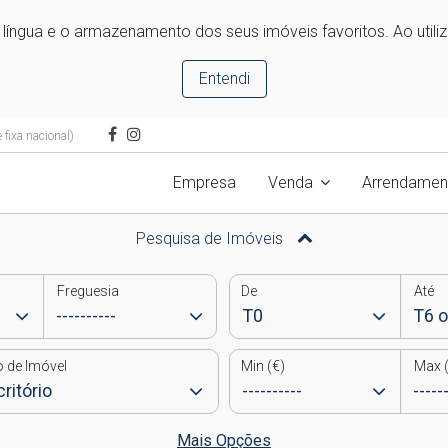
e língua e o armazenamento dos seus imóveis favoritos. Ao utili
Entendi
fixa nacional)
Empresa
Venda
Arrendamen
Pesquisa de Imóveis
Freguesia
De
Até
o de Imóvel
Min (€)
Max (
Mais Opções