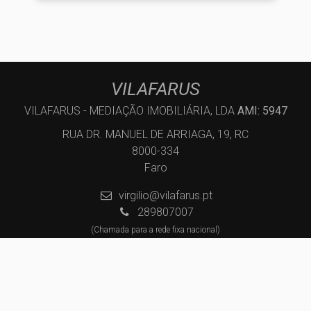
VILAFARUS
VILAFARUS - MEDIAÇÃO IMOBILIÁRIA, LDA
AMI: 5947
RUA DR. MANUEL DE ARRIAGA, 19, RC
8000-334
Faro
virgilio@vilafarus.pt
289807007
(Chamada para a rede fixa nacional)
Centros de Resolução de Litígios