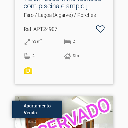
com piscina e amplo j.​..
Faro / Lagoa (Algarve) / Porches
Ref
: APT24987
2
93
m
2
2
Sim
Apartamento
Venda