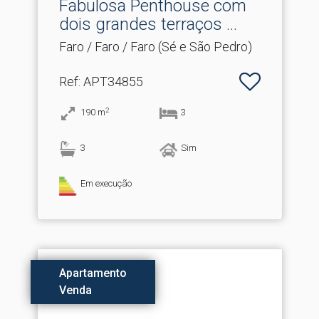
Fabulosa Penthouse com
dois grandes terraços .​..
Faro / Faro / Faro (Sé e São Pedro)
Ref
: APT34855
2
190
m
3
3
Sim
Em execução
Apartamento
Venda