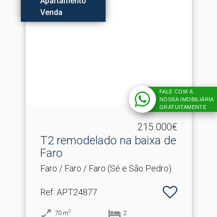
Apartamento
Venda
FALE COM A
NOSSA IMOBILIÁRIA
GRATUITAMENTE
215.000€
T2 remodelado na baixa de
Faro
Faro / Faro / Faro (Sé e São Pedro)
Ref
: APT24877
2
70
m
2