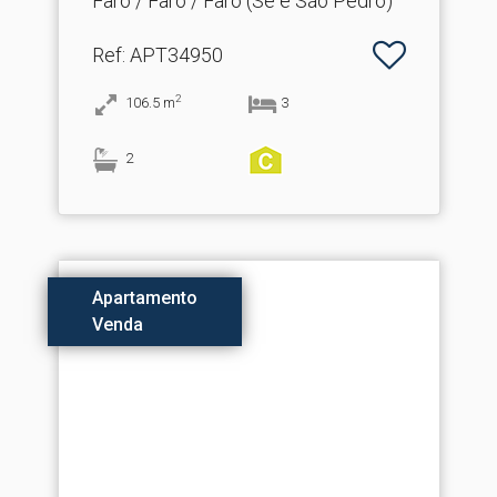
Faro / Faro / Faro (Sé e São Pedro)
Ref
: APT34950
2
106.5
m
3
2
Apartamento
Venda