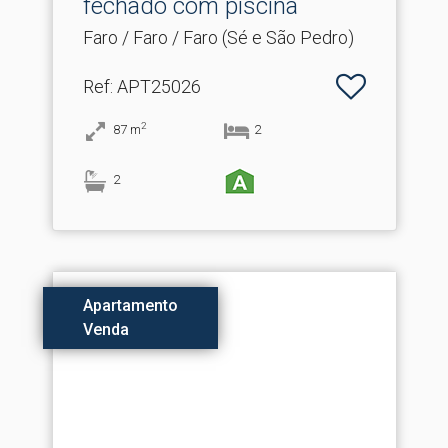
fechado com piscina
Faro / Faro / Faro (Sé e São Pedro)
Ref
: APT25026
2
87
m
2
2
Apartamento
Venda