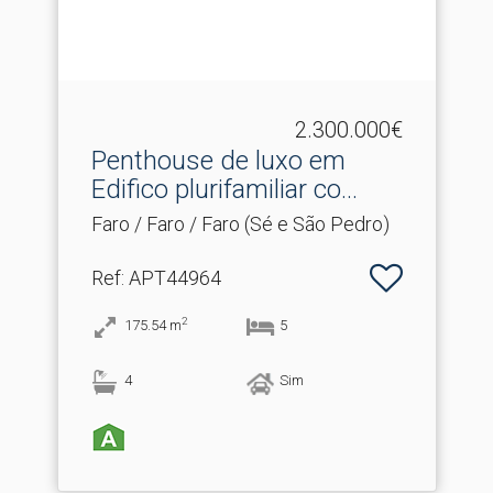
2.300.000€
Penthouse de luxo em
Edifico plurifamiliar co.​..
Faro / Faro / Faro (Sé e São Pedro)
Ref
: APT44964
2
175.54
m
5
4
Sim