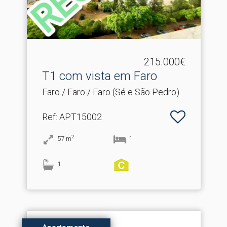
215.000€
T1 com vista em Faro
Faro / Faro / Faro (Sé e São Pedro)
Ref
: APT15002
2
57
m
1
1