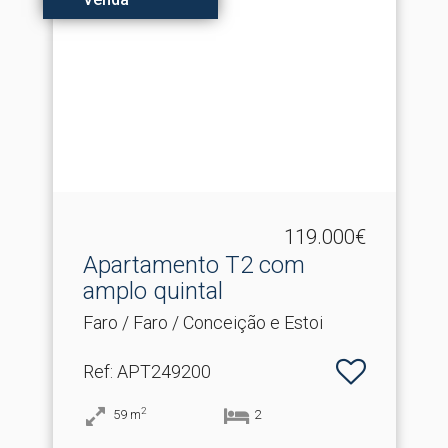
119.000€
Apartamento T2 com
amplo quintal
Faro / Faro / Conceição e Estoi
Ref
: APT249200
2
59
m
2