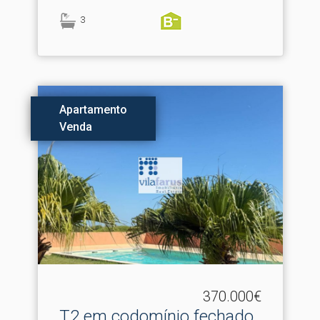
3
Apartamento
Venda
370.000€
T2 em codomínio fechado