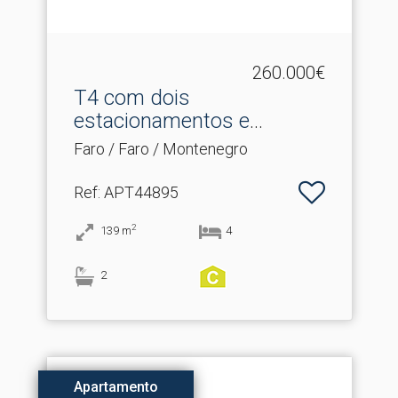
260.000€
T4 com dois
estacionamentos e
arrecadação
Faro / Faro / Montenegro
Ref
: APT44895
2
139
m
4
2
Apartamento