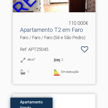
110.000€
Apartamento T2 em Faro
Faro / Faro / Faro (Sé e São Pedro)
Ref
: APT25045
2
48
m
2
1
Em execução
Apartamento
Venda