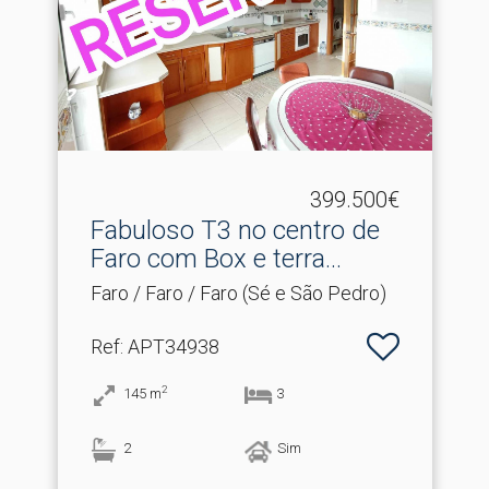
399.500€
Fabuloso T3 no centro de
Faro com Box e terra.​..
Faro / Faro / Faro (Sé e São Pedro)
Ref
: APT34938
2
145
m
3
2
Sim