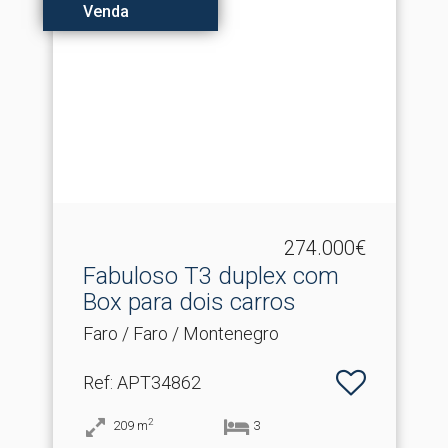
Venda
274.000€
Fabuloso T3 duplex com
Box para dois carros
Faro / Faro / Montenegro
Ref
: APT34862
2
209
m
3