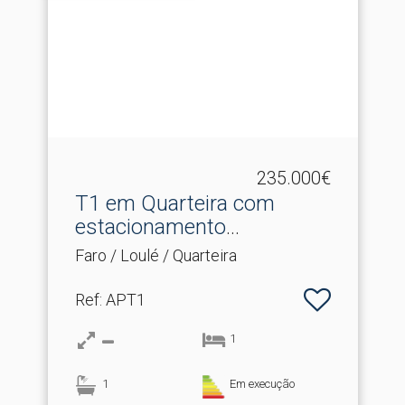
235.000€
T1 em Quarteira com
estacionamento
(negociáve.​..
Faro / Loulé / Quarteira
Ref
: APT1
1
1
Em execução