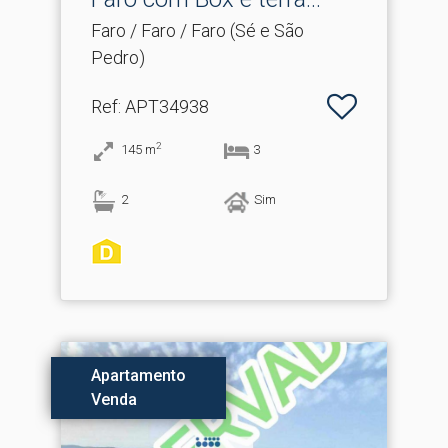
Faro / Faro / Faro (Sé e São
Pedro)
Ref
: APT34938
2
145
m
3
2
Sim
Apartamento
Venda