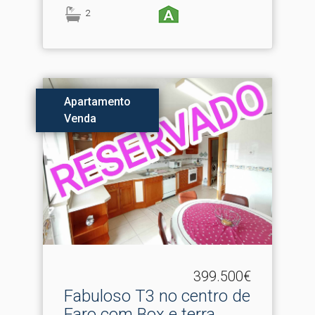
2
Apartamento
Venda
399.500€
Fabuloso T3 no centro de
Faro com Box e terra.​..