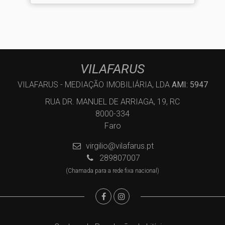
VILAFARUS
VILAFARUS - MEDIAÇÃO IMOBILIÁRIA, LDA
AMI: 5947
RUA DR. MANUEL DE ARRIAGA, 19, RC
8000-334
Faro
virgilio@vilafarus.pt
289807007
(Chamada para a rede fixa nacional)