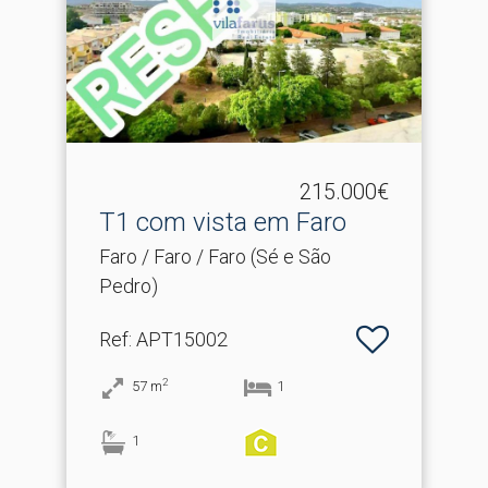
215.000€
T1 com vista em Faro
Faro / Faro / Faro (Sé e São
Pedro)
Ref
: APT15002
2
57
m
1
1