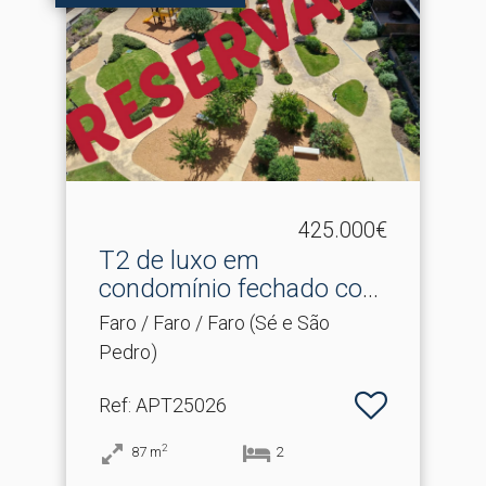
425.000€
T2 de luxo em
condomínio fechado com
piscina
Faro / Faro / Faro (Sé e São
Pedro)
Ref
: APT25026
2
87
m
2