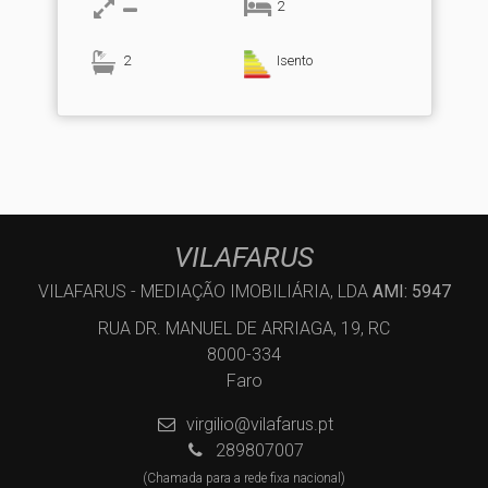
2
2
Isento
VILAFARUS
VILAFARUS - MEDIAÇÃO IMOBILIÁRIA, LDA
AMI: 5947
RUA DR. MANUEL DE ARRIAGA, 19, RC
8000-334
Faro
virgilio@vilafarus.pt
289807007
(Chamada para a rede fixa nacional)