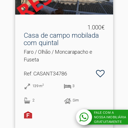
1.000€
Casa de campo mobilada
com quintal
Faro / Olhão / Moncarapacho e
Fuseta
Ref
: CASANT34786
2
139
m
3
2
Sim
FALE COM A
NOSSA IMOBILIÁRIA
GRATUITAMENTE