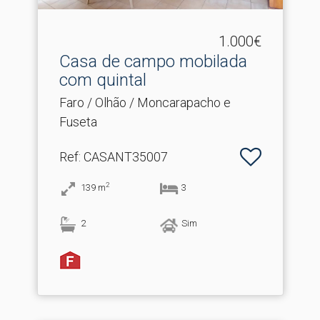
1.000€
Casa de campo mobilada
com quintal
Faro / Olhão / Moncarapacho e
Fuseta
Ref
: CASANT35007
2
139
m
3
2
Sim