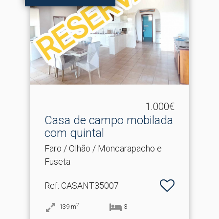
1.000€
Casa de campo mobilada
com quintal
Faro / Olhão / Moncarapacho e
Fuseta
Ref
: CASANT35007
2
139
m
3