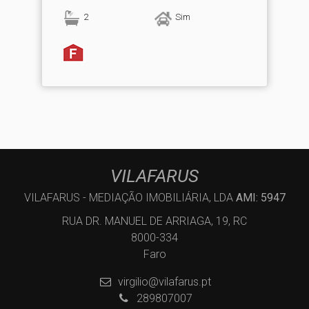
2
Sim
VILAFARUS
VILAFARUS - MEDIAÇÃO IMOBILIÁRIA, LDA
AMI: 5947
RUA DR. MANUEL DE ARRIAGA, 19, RC
8000-334
Faro
virgilio@vilafarus.pt
289807007