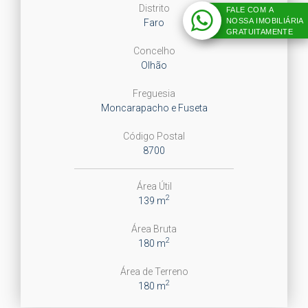
Distrito
FALE COM A
NOSSA IMOBILIÁRIA
Faro
GRATUITAMENTE
Concelho
Olhão
Freguesia
Moncarapacho e Fuseta
Código Postal
8700
Área Útil
2
139 m
Área Bruta
2
180 m
Área de Terreno
2
180 m