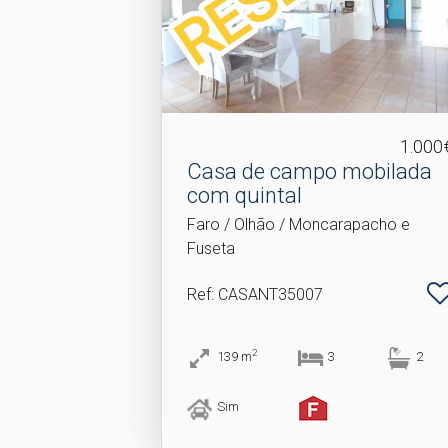
1.000
Casa de campo mobilada
com quintal
Faro / Olhão / Moncarapacho e
Fuseta
Ref
: CASANT35007
2
139
m
3
2
Sim