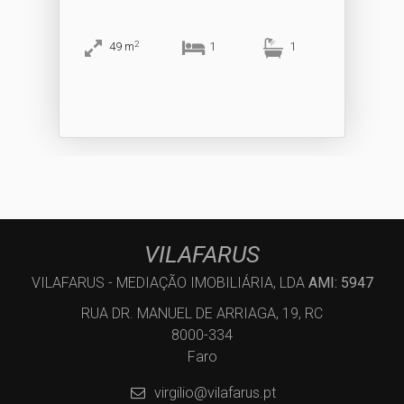
2
49
m
1
1
VILAFARUS
VILAFARUS - MEDIAÇÃO IMOBILIÁRIA, LDA
AMI: 5947
RUA DR. MANUEL DE ARRIAGA, 19, RC
8000-334
Faro
virgilio@vilafarus.pt