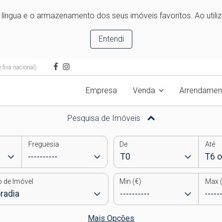
e língua e o armazenamento dos seus imóveis favoritos. Ao utili
Entendi
fixa nacional)
Empresa
Venda
Arrendamen
Pesquisa de Imóveis
Freguesia
De
Até
o de Imóvel
Min (€)
Max (
Mais Opções