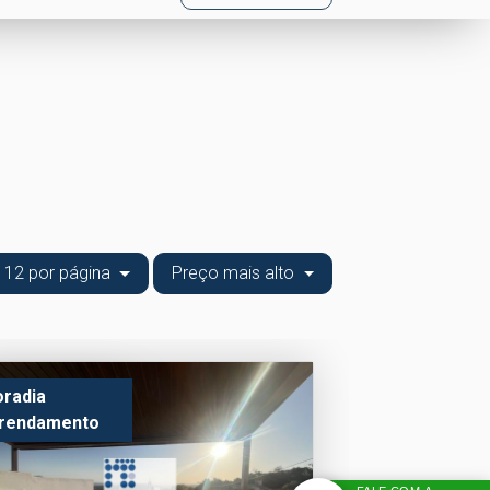
12 por página
Preço mais alto
radia
rendamento