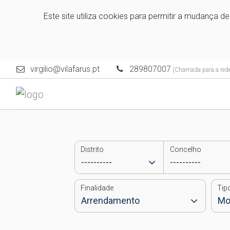
Este site utiliza cookies para permitir a mudança d
virgilio@vilafarus.pt
289807007
(Chamada para a rede 
Distrito
Concelho
Finalidade
Tip