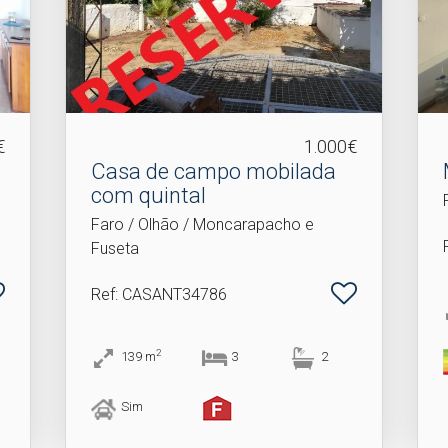
€
1.000€
Casa de campo mobilada
com quintal
Faro / Olhão / Moncarapacho e
Fuseta
Ref
: CASANT34786
2
139
m
3
2
Sim