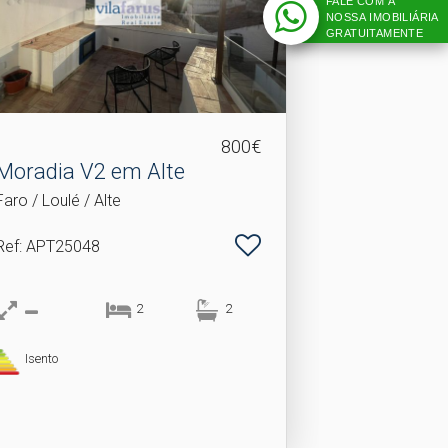
FALE COM A
NOSSA IMOBILIÁRIA
GRATUITAMENTE
800€
Moradia V2 em Alte
Faro / Loulé / Alte
Ref
: APT25048
2
2
Isento