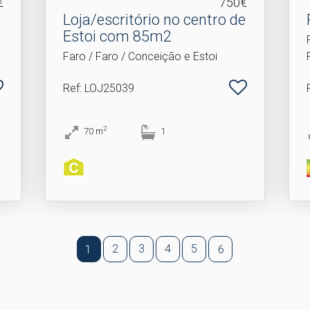
€
750€
Loja/escritório no centro de
Estoi com 85m2
Faro / Faro / Conceição e Estoi
Ref
: LOJ25039
2
70
m
1
2
3
4
5
1
6