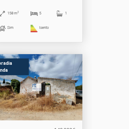
2
158
m
5
1
Sim
Isento
radia
nda