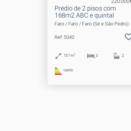
220.000
Prédio de 2 pisos com
168m2 ABC e quintal
Faro / Faro / Faro (Sé e São Pedro)
Ref
: 5040
2
137
m
3
2
Isento