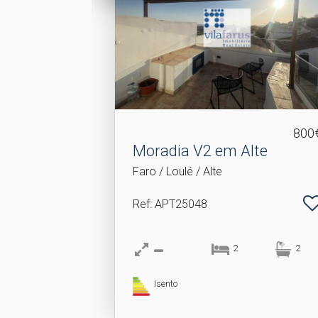
800
Moradia V2 em Alte
Faro / Loulé / Alte
Ref
: APT25048
2
2
Isento