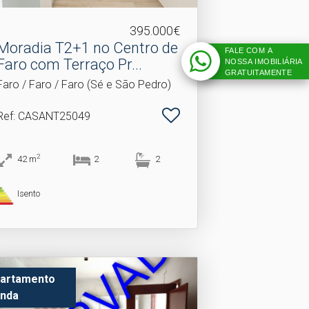
395.000€
Moradia T2+1 no Centro de
FALE COM A
Faro com Terraço Pr.​..
NOSSA IMOBILIÁRIA
GRATUITAMENTE
Faro / Faro / Faro (Sé e São Pedro)
Ref
: CASANT25049
2
42
m
2
2
Isento
artamento
nda