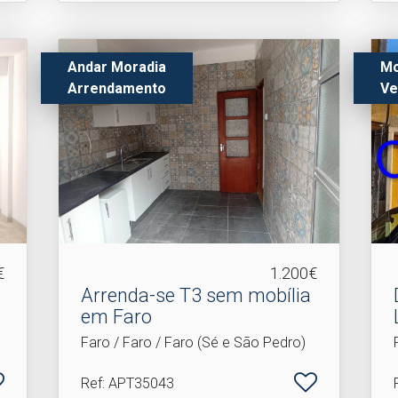
Andar Moradia
Mo
Arrendamento
Ve
€
1.200€
Arrenda-se T3 sem mobília
em Faro
Faro / Faro / Faro (Sé e São Pedro)
Ref
: APT35043