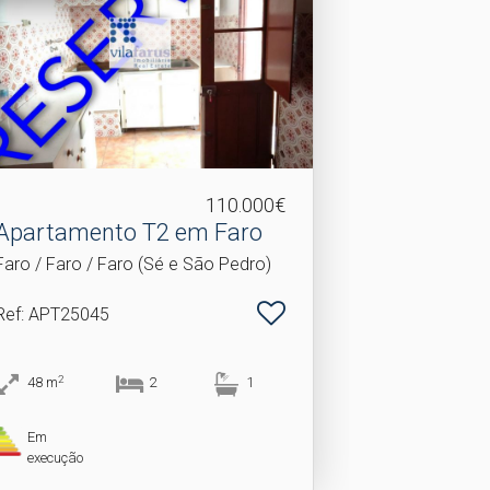
110.000€
Apartamento T2 em Faro
Faro / Faro / Faro (Sé e São Pedro)
Ref
: APT25045
2
48
m
2
1
Em
execução