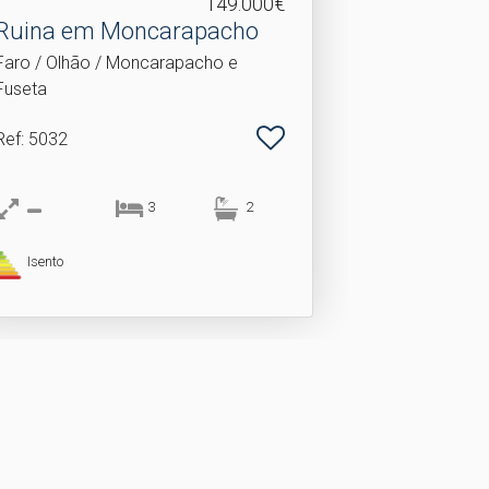
149.000€
Ruina em Moncarapacho
Faro / Olhão / Moncarapacho e
Fuseta
Ref
: 5032
3
2
Isento