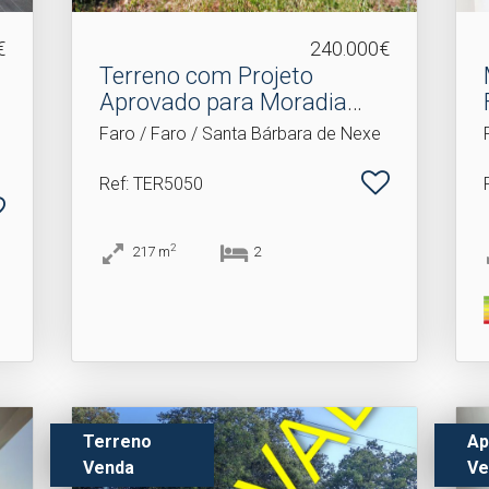
€
240.000€
Terreno com Projeto
Aprovado para Moradia
Tér.​..
Faro / Faro / Santa Bárbara de Nexe
Ref
: TER5050
2
217
m
2
Terreno
Ap
Venda
Ve