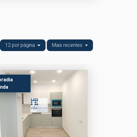
12 por página
Mais recentes
radia
nda