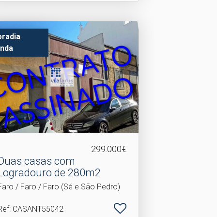
radia
nda
299.000€
Duas casas com
Logradouro de 280m2
Faro / Faro / Faro (Sé e São Pedro)
Ref
: CASANT55042