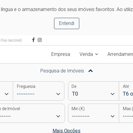
e língua e o armazenamento dos seus imóveis favoritos. Ao utili
Entendi
fixa nacional)
Empresa
Venda
Arrendamen
Pesquisa de Imóveis
Freguesia
De
Até
o de Imóvel
Min (€)
Max (
Mais Opções