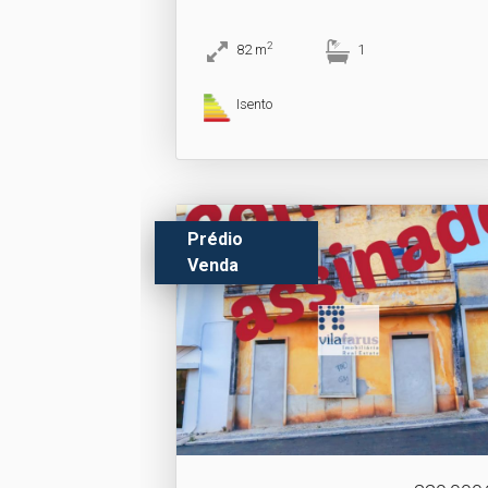
2
82
m
1
Isento
Prédio
Venda