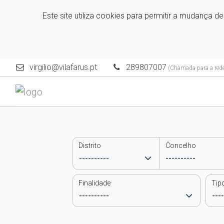
Este site utiliza cookies para permitir a mudança d
virgilio@vilafarus.pt
289807007
(Chamada para a rede 
Distrito
Concelho
Finalidade
Tip