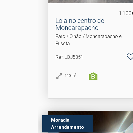
1.100
Loja no centro de
Moncarapacho
Faro / Olhão / Moncarapacho e
Fuseta
Ref
: LOJ5051
2
110
m
Moradia
Arrendamento