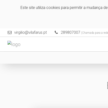
Este site utiliza cookies para permitir a mudança d
virgilio@vilafarus.pt
289807007
(Chamada para a rede 