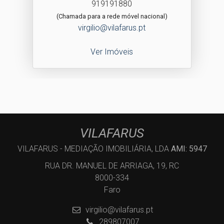
919191880
(Chamada para a rede móvel nacional)
virgilio@vilafarus.pt
Ver Imóveis
VILAFARUS
VILAFARUS - MEDIAÇÃO IMOBILIÁRIA, LDA
AMI: 5947
RUA DR. MANUEL DE ARRIAGA, 19, RC
8000-334
Faro
virgilio@vilafarus.pt
289807007