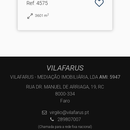
Ref
: 4575
2
3601
m
VILAFARUS
VILAFARUS - MEDIAÇÃO IMOBILIÁRIA, LDA
AMI: 5947
RUA DR. MANUEL DE ARRIAGA, 19, RC
8000-334
Faro
virgilio@vilafarus.pt
289807007
(Chamada para a rede fixa nacional)