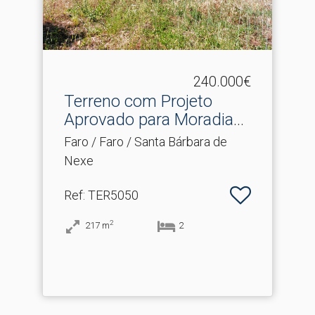
240.000€
Terreno com Projeto
Aprovado para Moradia
Tér.​..
Faro / Faro / Santa Bárbara de
Nexe
Ref
: TER5050
2
217
m
2