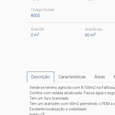
Código Postal
8005
Área Útil
Área Bruta
2
2
0 m
60 m
Descrição
Características
Áreas
Vende-se terreno agrícola com 8.100m2 na Falfosa/ 
Confina com estada alcatroada. Passa água e esgos
Tem um furo licenciado.

Tem um aramzém com 60m2 permitindo o PDM a sua
Excelente localização e visibilidade.

Isento CE.