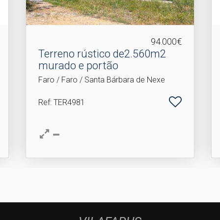
94.000€
Terreno rústico de2.​560m2
murado e portão
Faro / Faro / Santa Bárbara de Nexe
Ref
: TER4981