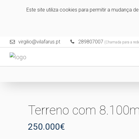
Este site utiliza cookies para permitir a mudança d
virgilio@vilafarus.pt
289807007
(Chamada para a rede 
Terreno com 8.100m2
250.000€