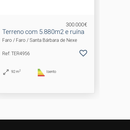
300.000€
Terreno com 5.​880m2 e ruína
Faro / Faro / Santa Bárbara de Nexe
Ref
: TER4956
2
92
m
Isento