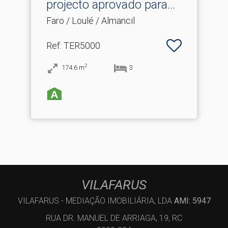
projecto aprovado para
m.​..
Faro / Loulé / Almancil
Ref
: TER5000
2
174.6
m
3
VILAFARUS
VILAFARUS - MEDIAÇÃO IMOBILIÁRIA, LDA
AMI: 5947
RUA DR. MANUEL DE ARRIAGA, 19, RC