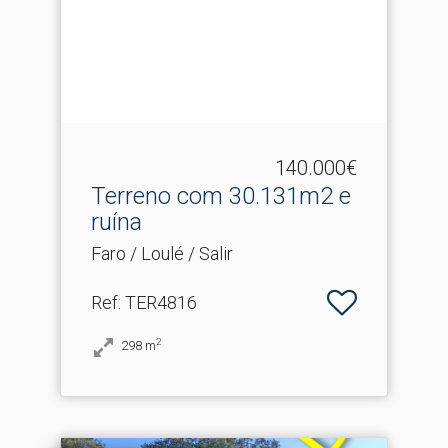
140.000€
Terreno com 30.​131m2 e
ruína
Faro / Loulé / Salir
Ref
: TER4816
2
298
m