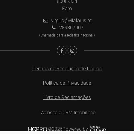
8000-334
Faro
virgilio@vilafarus.pt
289807007
(Chamada para a rede fixa nacional)
Centros de Resolução de Litígios
Política de Privacidade
Livro de Reclamações
Website e CRM Imobiliário
Powered by
©2026