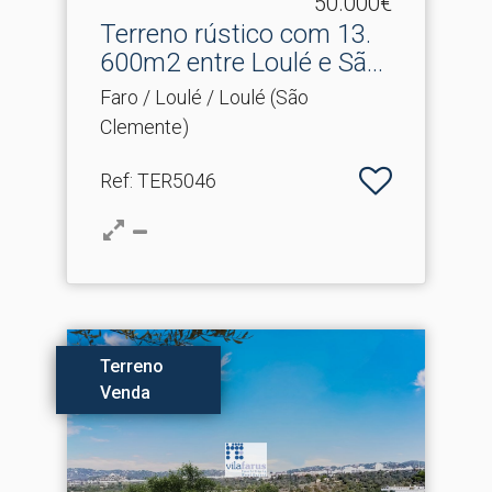
50.000€
Terreno rústico com 13.​
600m2 entre Loulé e Sã...
Faro / Loulé / Loulé (São
Clemente)
Ref
: TER5046
Terreno
Venda