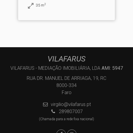
2
35
m
VILAFARUS
VILAFARUS - MEDIAÇÃO IMOBILIÁRIA, LDA
AMI: 5947
RUA DR. MANUEL DE ARRIAGA, 19, RC
8000-334
Faro
virgilio@vilafarus.pt
289807007
(Chamada para a rede fixa nacional)