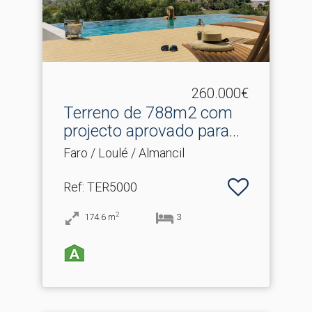
260.000€
Terreno de 788m2 com
projecto aprovado para
m.​..
Faro / Loulé / Almancil
Ref
: TER5000
2
174.6
m
3