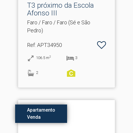
T3 próximo da Escola
Afonso III
Faro / Faro / Faro (Sé e São
Pedro)
Ref
: APT34950
2
106.5
m
3
2
Apartamento
Venda