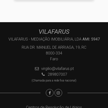
VILAFARUS
VILAFARUS - MEDIAÇÃO IMOBILIÁRIA, LDA
AMI: 5947
RUA DR. MANUEL DE ARRIAGA, 19, RC
8000-334
Faro
virgilio@vilafarus.pt
289807007
(Chamada para a rede fixa nacional)
Centros de Resolução de Litígios