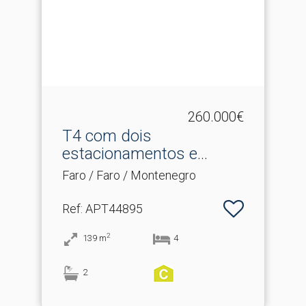
260.000€
T4 com dois
estacionamentos e
arrecadação
Faro / Faro / Montenegro
Ref
: APT44895
2
139
m
4
2