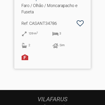
Faro / Olhão / Moncarapacho e
Fuseta
Ref
: CASANT34786
2
139
m
3
2
Sim
VILAFARUS