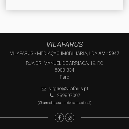
VILAFARUS
VILAFARUS - MEDIAÇÃO IMOBILIÁRIA, LDA
AMI: 5947
RUA DR. MANUEL DE ARRIAGA, 19, RC
8000-334
Faro
virgilio@vilafarus.pt
289807007
(Chamada para a rede fixa nacional)