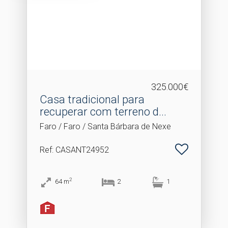
325.000€
Casa tradicional para
recuperar com terreno d.​..
Faro / Faro / Santa Bárbara de Nexe
Ref
: CASANT24952
2
64
m
2
1