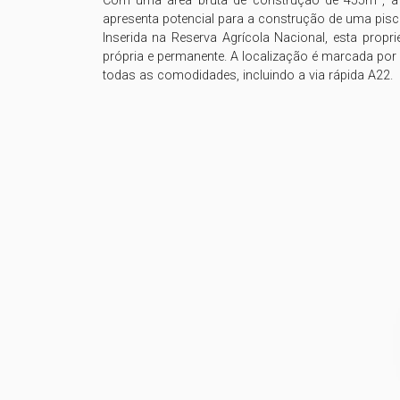
Com uma área bruta de construção de 455m², a q
apresenta potencial para a construção de uma pisci
Inserida na Reserva Agrícola Nacional, esta propr
própria e permanente. A localização é marcada por 
todas as comodidades, incluindo a via rápida A22.