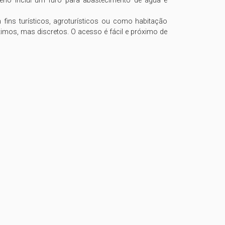
no inclui um furo para abastecimento de água e 
fins turísticos, agroturísticos ou como habitação 
imos, mas discretos. O acesso é fácil e próximo de 