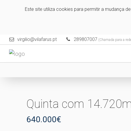
Este site utiliza cookies para permitir a mudança d
virgilio@vilafarus.pt
289807007
(Chamada para a rede 
Quinta com 14.720m
640.000€