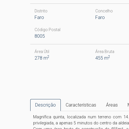
Distrito
Concelho
Faro
Faro
Código Postal
8005
Área Útil
Área Bruta
2
2
278 m
455 m
Descrição
Características
Áreas
Magnífica quinta, localizada num terreno com 14
privilegiada, a apenas 5 minutos do centro da aldei