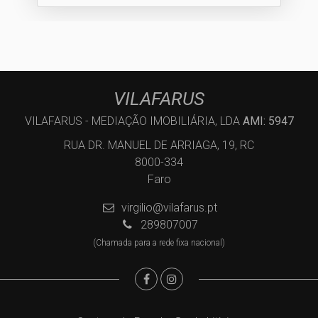
VILAFARUS
VILAFARUS - MEDIAÇÃO IMOBILIÁRIA, LDA
AMI: 5947
RUA DR. MANUEL DE ARRIAGA, 19, RC
8000-334
Faro
virgilio@vilafarus.pt
289807007
(Chamada para a rede fixa nacional)