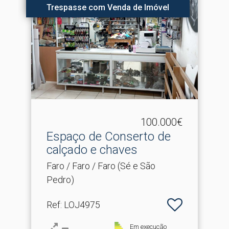
Trespasse com Venda de Imóvel
100.000€
Espaço de Conserto de
calçado e chaves
Faro / Faro / Faro (Sé e São
Pedro)
Ref
: LOJ4975
Em execução