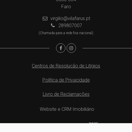
Faro
virgilio@vilafarus.pt
289807007
(Chamada para a rede fixa nacional)
Centros de Resolução de Litígios
Política de Privacidade
Livro de Reclamações
Website e CRM Imobiliário
Powered by
©2026