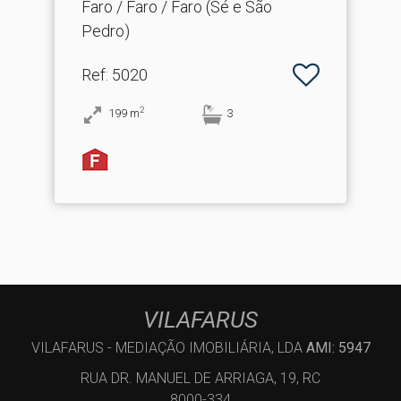
respectivo imó.​..
Faro / Faro / Faro (Sé e São
Pedro)
Ref
: 5020
2
199
m
3
VILAFARUS
VILAFARUS - MEDIAÇÃO IMOBILIÁRIA, LDA
AMI: 5947
RUA DR. MANUEL DE ARRIAGA, 19, RC
8000-334