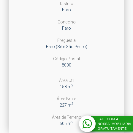
Distrito
Faro
Concelho
Faro
Freguesia
Faro (Sé e São Pedro)
Código Postal
8000
Área Útil
2
158 m
Área Bruta
2
227 m
Área de Terreno
FALE COM A
2
505 m
NOSSA IMOBILIÁRIA
GRATUITAMENTE