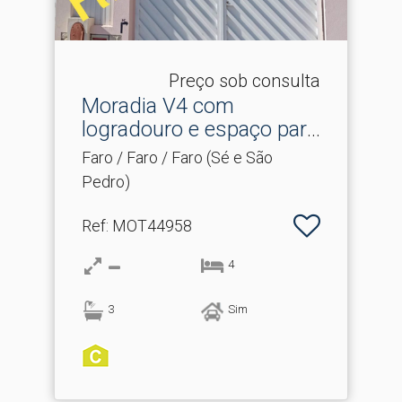
Preço sob consulta
Moradia V4 com
logradouro e espaço para
viatu.​..
Faro / Faro / Faro (Sé e São
Pedro)
Ref
: MOT44958
4
3
Sim