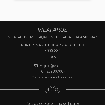
VILAFARUS
VILAFARUS - MEDIAÇÃO IMOBILIÁRIA, LDA
AMI: 5947
RUA DR. MANUEL DE ARRIAGA, 19, RC
8000-334
Faro
virgilio@vilafarus.pt
289807007
(Chamada para a rede fixa nacional)
Centros de Resolução de Litígios