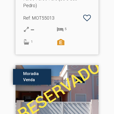
Pedro)
Ref
: MOT55013
5
1
Moradia
Venda