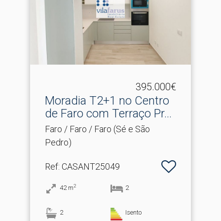
395.000€
Moradia T2+1 no Centro
de Faro com Terraço Pr.​..
Faro / Faro / Faro (Sé e São
Pedro)
Ref
: CASANT25049
2
42
m
2
2
Isento